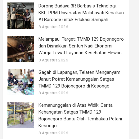
Dorong Budaya 3R Berbasis Teknologi,
KKL-PPM Universitas Malahayati Kenalkan
AI Barcode untuk Edukasi Sampah
8 Agustus 2026
Melampaui Target: TMMD 129 Bojonegoro
dan Disnakkan Sentuh Nadi Ekonomi
Warga Lewat Layanan Kesehatan Hewan
8 Agustus 2026
Gagah di Lapangan, Telaten Menganyam
Janur: Potret Kemanunggalan Satgas
TMMD 129 Bojonegoro di Kesongo
8 Agustus 2026
Kemanunggalan di Atas Widik: Cerita
Kehangatan Satgas TMMD 129
Bojonegoro Bantu Olah Tembakau Petani
Kesongo
8 Agustus 2026