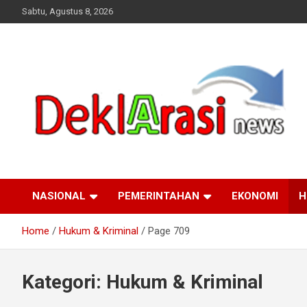
Skip
Sabtu, Agustus 8, 2026
to
content
deklarasinews.com
NASIONAL
PEMERINTAHAN
EKONOMI
H
Home
Hukum & Kriminal
Page 709
Kategori:
Hukum & Kriminal