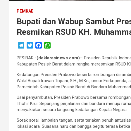
PEMKAB
Bupati dan Wabup Sambut Pres
Resmikan RSUD KH. Muhammad
T
T
F
W
e
w
a
h
PESIBAR
l
i
-(deklarasinews.com)–
c
a
Presiden Republik Indon
Kabupaten Pesisir Barat dalam rangka meresmikan RSUD K
e
t
e
t
g
t
b
s
Kedatangan Presiden Prabowo beserta rombongan disambut 
r
e
o
A
Wakil Bupati Irawan Topani, S.H., M.Kn., unsur Forkopimda, 
a
r
o
p
Pemerintah Kabupaten Pesisir Barat di Bandara Muhammad T
m
k
p
Usai penyambutan, Presiden Prabowo bersama rombongan
Thohir Krui. Sepanjang perjalanan dari bandara menuju ruma
menyaksikan secara langsung kedatangan Kepala Negara.
Sorak sorai, lambaian tangan, serta teriakan penuh antusia
lokasi acara. Suasana haru dan bangga begitu terasa ketika 