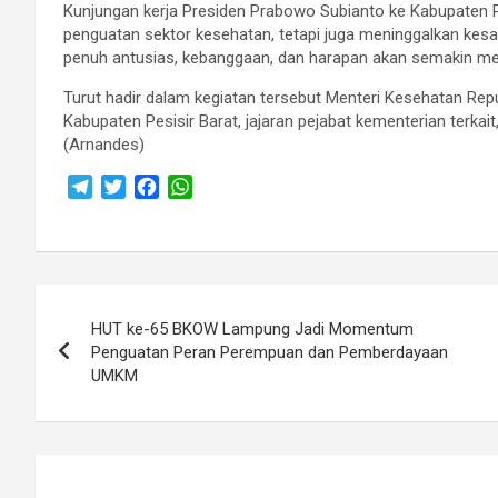
Kunjungan kerja Presiden Prabowo Subianto ke Kabupaten P
penguatan sektor kesehatan, tetapi juga meninggalkan k
penuh antusias, kebanggaan, dan harapan akan semakin me
Turut hadir dalam kegiatan tersebut Menteri Kesehatan Rep
Kabupaten Pesisir Barat, jajaran pejabat kementerian terka
(Arnandes)
T
T
F
W
e
w
a
h
l
i
c
a
e
t
e
t
g
t
b
s
Navigasi
r
e
o
A
HUT ke-65 BKOW Lampung Jadi Momentum
a
r
o
p
pos
Penguatan Peran Perempuan dan Pemberdayaan
m
k
p
UMKM