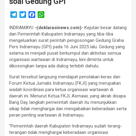
soal Gedung GPI
T
T
F
W
e
w
a
h
INDRAMAYU
l
i
-(deklarasinews.com)-
c
a
Kejutan besar datang
dari Pemerintah Kabupaten Indramayu yang tiba-tiba
e
t
e
t
mengeluarkan surat perintah pengosongan Gedung Graha
g
t
b
s
Pers Indramayu (GPI) pada 16 Juni 2025 lalu. Gedung yang
r
e
o
A
selama ini menjadi pusat berkumpul dan aktivitas semua
a
r
o
p
organisasi wartawan di Indramayu, kini diminta untuk
m
k
p
dikosongkan tanpa ada dialog terlebih dahulu.
Surat tersebut langsung mendapat penolakan keras dari
Forum Ketua Jurnalis Indramayu (FKJI) yang merupakan
wadah koordinasi para ketua organisasi wartawan di
daerah ini. Menurut Ketua FKJI, Asmawi, yang akrab disapa
Bang Day, langkah pemerintah daerah itu menunjukkan
sikap tidak menghargai dan mengabaikan keberadaan serta
peran penting wartawan di Indramayu.
“Pemerintah daerah Kabupaten Indramayu sudah terang-
terangan tidak menghargai keberadaan organisasi