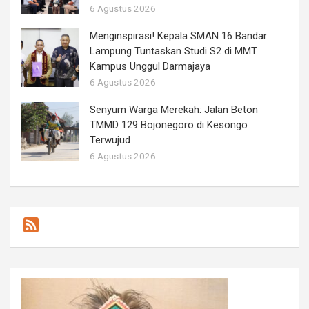
6 Agustus 2026
Menginspirasi! Kepala SMAN 16 Bandar
Lampung Tuntaskan Studi S2 di MMT
Kampus Unggul Darmajaya
6 Agustus 2026
Senyum Warga Merekah: Jalan Beton
TMMD 129 Bojonegoro di Kesongo
Terwujud
6 Agustus 2026
F
e
e
d