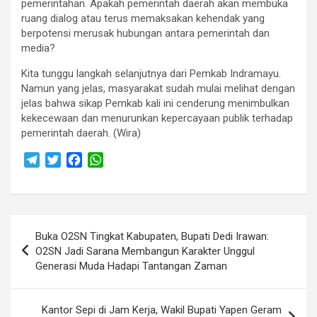
pemerintahan. Apakah pemerintah daerah akan membuka
ruang dialog atau terus memaksakan kehendak yang
berpotensi merusak hubungan antara pemerintah dan
media?
Kita tunggu langkah selanjutnya dari Pemkab Indramayu.
Namun yang jelas, masyarakat sudah mulai melihat dengan
jelas bahwa sikap Pemkab kali ini cenderung menimbulkan
kekecewaan dan menurunkan kepercayaan publik terhadap
pemerintah daerah. (Wira)
T
T
F
W
e
w
a
h
l
i
c
a
e
t
e
t
Navigasi
g
t
b
s
Buka O2SN Tingkat Kabupaten, Bupati Dedi Irawan:
r
e
o
A
pos
O2SN Jadi Sarana Membangun Karakter Unggul
a
r
o
p
Generasi Muda Hadapi Tantangan Zaman
m
k
p
Kantor Sepi di Jam Kerja, Wakil Bupati Yapen Geram