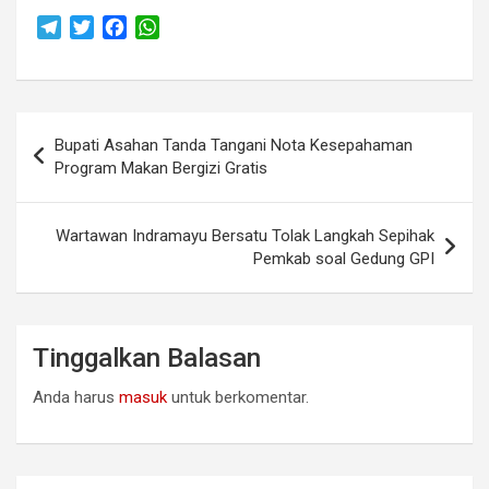
T
T
F
W
e
w
a
h
l
i
c
a
e
t
e
t
Navigasi
g
t
b
s
Bupati Asahan Tanda Tangani Nota Kesepahaman
r
e
o
A
pos
Program Makan Bergizi Gratis
a
r
o
p
m
k
p
Wartawan Indramayu Bersatu Tolak Langkah Sepihak
Pemkab soal Gedung GPI
Tinggalkan Balasan
Anda harus
masuk
untuk berkomentar.