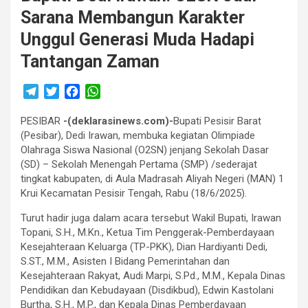
Sarana Membangun Karakter
Unggul Generasi Muda Hadapi
Tantangan Zaman
T
T
F
W
e
w
a
h
PESIBAR
l
i
-(deklarasinews.com)-
c
a
Bupati Pesisir Barat
(Pesibar), Dedi Irawan, membuka kegiatan Olimpiade
e
t
e
t
Olahraga Siswa Nasional (O2SN) jenjang Sekolah Dasar
g
t
b
s
(SD) – Sekolah Menengah Pertama (SMP) /sederajat
r
e
o
A
tingkat kabupaten, di Aula Madrasah Aliyah Negeri (MAN) 1
a
r
o
p
Krui Kecamatan Pesisir Tengah, Rabu (18/6/2025).
m
k
p
Turut hadir juga dalam acara tersebut Wakil Bupati, Irawan
Topani, S.H., M.Kn., Ketua Tim Penggerak-Pemberdayaan
Kesejahteraan Keluarga (TP-PKK), Dian Hardiyanti Dedi,
S.ST., M.M., Asisten I Bidang Pemerintahan dan
Kesejahteraan Rakyat, Audi Marpi, S.Pd., M.M., Kepala Dinas
Pendidikan dan Kebudayaan (Disdikbud), Edwin Kastolani
Burtha, S.H., M.P., dan Kepala Dinas Pemberdayaan