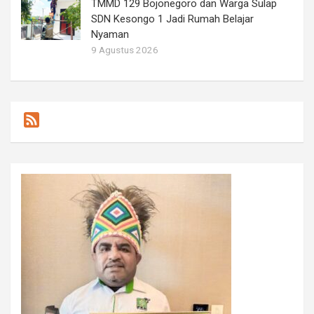
TMMD 129 Bojonegoro dan Warga Sulap
SDN Kesongo 1 Jadi Rumah Belajar
Nyaman
9 Agustus 2026
F
e
e
d