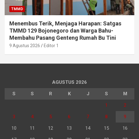
TMMD
Menembus Terik, Menjaga Harapan: Satgas
TMMD 129 Bojonegoro dan Warga Bahu-
Membahu Pasang Genteng Rumah Bu Tini
9 Agustus 2026
Editor 1
AGUSTUS 2026
S
S
R
K
J
S
M
1
2
3
4
5
6
7
8
9
10
11
12
13
14
15
16