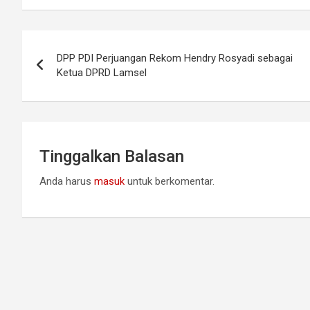
e
t
e
t
g
t
b
s
Navigasi
r
e
o
A
DPP PDI Perjuangan Rekom Hendry Rosyadi sebagai
a
r
o
p
pos
Ketua DPRD Lamsel
m
k
p
Tinggalkan Balasan
Anda harus
masuk
untuk berkomentar.