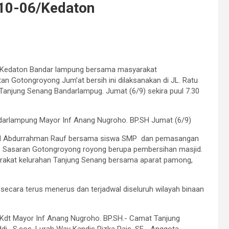
410-06/Kedaton
Kedaton Bandar lampung bersama masyarakat
n Gotongroyong Jum’at bersih ini dilaksanakan di JL. Ratu
anjung Senang Bandarlampug. Jumat (6/9) sekira puul 7.30
darlampung Mayor Inf Anang Nugroho. BP.SH Jumat (6/9)
sjid Abdurrahman Rauf bersama siswa SMP dan pemasangan
m. Sasaran Gotongroyong royong berupa pembersihan masjid.
arakat kelurahan Tanjung Senang bersama aparat pamong,
 secara terus menerus dan terjadwal diseluruh wilayah binaan
/Kdt Mayor Inf Anang Nugroho. BP.SH.- Camat Tanjung
i. S.sos. Lurah Way Kandis Rizka Rais. SE.- Anggota