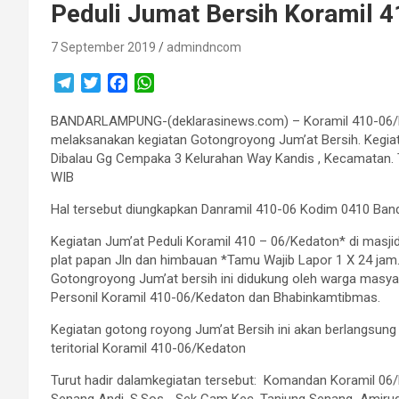
Peduli Jumat Bersih Koramil 
7 September 2019
admindncom
T
T
F
W
e
w
a
h
BANDARLAMPUNG-(deklarasinews.com) – Koramil 410-06/
l
i
c
a
melaksanakan kegiatan Gotongroyong Jum’at Bersih. Kegiata
e
t
e
t
Dibalau Gg Cempaka 3 Kelurahan Way Kandis , Kecamatan. T
g
t
b
s
WIB
r
e
o
A
a
r
o
p
Hal tersebut diungkapkan Danramil 410-06 Kodim 0410 Ban
m
k
p
Kegiatan Jum’at Peduli Koramil 410 – 06/Kedaton* di ma
plat papan Jln dan himbauan *Tamu Wajib Lapor 1 X 24 ja
Gotongroyong Jum’at bersih ini didukung oleh warga masy
Personil Koramil 410-06/Kedaton dan Bhabinkamtibmas.
Kegiatan gotong royong Jum’at Bersih ini akan berlangsung
teritorial Koramil 410-06/Kedaton
Turut hadir dalamkegiatan tersebut: Komandan Koramil 06
Senang Andi. S.Sos.- Sek Cam Kec. Tanjung Senang Amirudd