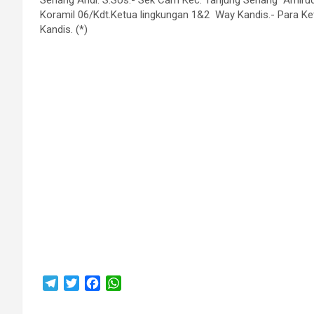
Koramil 06/Kdt.Ketua lingkungan 1&2 Way Kandis.- Para Ke
Kandis. (*)
T
T
F
W
e
w
a
h
l
i
c
a