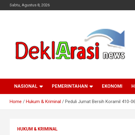
Skip
Sabtu, Agustus 8, 2026
to
content
deklarasinews.com
NASIONAL
PEMERINTAHAN
EKONOMI
H
Home
Hukum & Kriminal
Peduli Jumat Bersih Koramil 410-
HUKUM & KRIMINAL