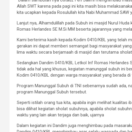
Allah SWT karena pada pagi ini kita masih bisa melaksanak
kita ucapkan kepada Rosulullah kita Nabi Muhammad SAW yan
Lanjut nya, Alhamdulillah pada Subuh ini masjid Nurul Hud
Romas Herlandes SE M.Si MM beserta jajarannya yang mel
Kami berterima kasih kepada Kodim 0410/KBL yang telah 
gerakan ini dapat memberi semangat bagi masyarakat yang b
lima waktu secara berjamaah di masjid dan terutama shola
Sedangkan Dandim 0410/KBL Letkol Inf Romas Herlandes S
tidak ada hal yang khusus, kegiatan manunggal subuh ini be
Kodim 0410/KBL dengan warga masyarakat yang berada di 
Program Manunggal Subuh di TNI sebenarnya sudah ada, na
program Manunggal Subuh tersebut.
Seperti istilah orang tua kita, apabila ingin melihat kualita
bisa dilihat kegiatan sholat subuhnya, apabila sholat subuh
waktu yang lain akan terjaga dan baik, ujarnya
Dalam kegiatan ini Dandim juga menghimbau pada masarakat,
Dandim 0410/KBL menghimbau agar selalu waspada dan hati –