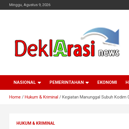
Skip
Minggu, Agustus 9, 2026
to
content
deklarasinews.com
NASIONAL
PEMERINTAHAN
EKONOMI
H
Home
Hukum & Kriminal
Kegiatan Manunggal Subuh Kodim 0
HUKUM & KRIMINAL