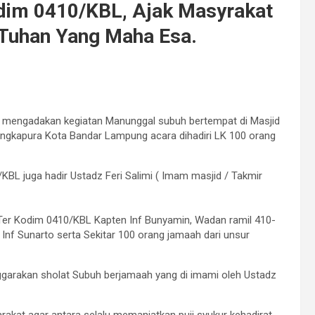
dim 0410/KBL, Ajak Masyrakat
 Tuhan Yang Maha Esa.
ngadakan kegiatan Manunggal subuh bertempat di Masjid
Langkapura Kota Bandar Lampung acara dihadiri LK 100 orang
BL juga hadir Ustadz Feri Salimi ( Imam masjid / Takmir
Ter Kodim 0410/KBL Kapten Inf Bunyamin, Wadan ramil 410-
 Inf Sunarto serta Sekitar 100 orang jamaah dari unsur
garakan sholat Subuh berjamaah yang di imami oleh Ustadz
kat agar antara selalu memanjatkan puji syukur kehadirat