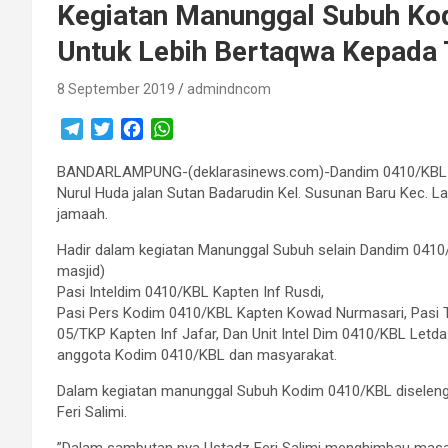
Kegiatan Manunggal Subuh Ko
Untuk Lebih Bertaqwa Kepada
8 September 2019
admindncom
T
T
F
W
e
w
a
h
BANDARLAMPUNG-(deklarasinews.com)-Dandim 0410/KBL me
l
i
c
a
Nurul Huda jalan Sutan Badarudin Kel. Susunan Baru Kec. 
e
t
e
t
jamaah.
g
t
b
s
r
e
o
A
Hadir dalam kegiatan Manunggal Subuh selain Dandim 0410/K
a
r
o
p
masjid)
m
k
p
Pasi Inteldim 0410/KBL Kapten Inf Rusdi,
Pasi Pers Kodim 0410/KBL Kapten Kowad Nurmasari, Pasi 
05/TKP Kapten Inf Jafar, Dan Unit Intel Dim 0410/KBL Letda
anggota Kodim 0410/KBL dan masyarakat.
Dalam kegiatan manunggal Subuh Kodim 0410/KBL diseleng
Feri Salimi.
”Dalam sambutan nya Ustadz Feri Salimi menghimbau masara