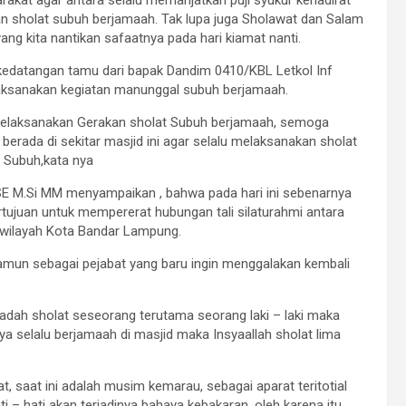
an sholat subuh berjamaah. Tak lupa juga Sholawat dan Salam
g kita nantikan safaatnya pada hari kiamat nanti.
a kedatangan tamu dari bapak Dandim 0410/KBL Letkol Inf
aksanakan kegiatan manunggal subuh berjamaah.
melaksanakan Gerakan sholat Subuh berjamaah, semoga
erada di sekitar masjid ini agar selalu melaksanakan sholat
t Subuh,kata nya
E M.Si MM menyampaikan , bahwa pada hari ini sebenarnya
rtujuan untuk mempererat hubungan tali silaturahmi antara
wilayah Kota Bandar Lampung.
mun sebagai pejabat yang baru ingin menggalakan kembali
s ibadah sholat seseorang terutama seorang laki – laki maka
nya selalu berjamaah di masjid maka Insyaallah sholat lima
 saat ini adalah musim kemarau, sebagai aparat teritotial
 hati akan terjadinya bahaya kebakaran, oleh karena itu