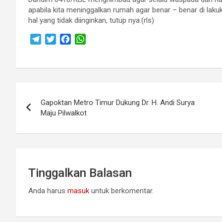
apabila kita meninggalkan rumah agar benar – benar di lakukan 
hal yang tidak diinginkan, tutup nya.(rls)
T
T
F
W
e
w
a
h
l
i
c
a
e
t
e
t
g
t
b
s
Navigasi
r
e
o
A
Gapoktan Metro Timur Dukung Dr. H. Andi Surya
a
r
o
p
pos
Maju Pilwalkot
m
k
p
Tinggalkan Balasan
Anda harus
masuk
untuk berkomentar.