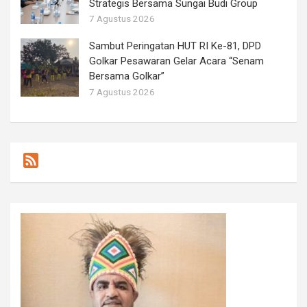
Strategis Bersama Sungai Budi Group
7 Agustus 2026
Sambut Peringatan HUT RI Ke-81, DPD
Golkar Pesawaran Gelar Acara “Senam
Bersama Golkar”
7 Agustus 2026
F
e
e
d