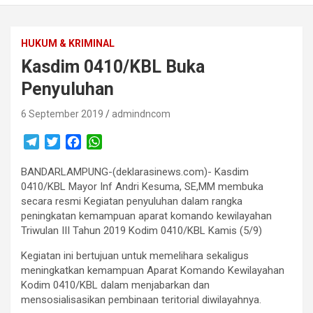
HUKUM & KRIMINAL
Kasdim 0410/KBL Buka
Penyuluhan
6 September 2019
admindncom
T
T
F
W
e
w
a
h
BANDARLAMPUNG-(deklarasinews.com)- Kasdim
l
i
c
a
0410/KBL Mayor Inf Andri Kesuma, SE,MM membuka
e
t
e
t
secara resmi Kegiatan penyuluhan dalam rangka
g
t
b
s
peningkatan kemampuan aparat komando kewilayahan
r
e
o
A
Triwulan III Tahun 2019 Kodim 0410/KBL Kamis (5/9)
a
r
o
p
m
k
p
Kegiatan ini bertujuan untuk memelihara sekaligus
meningkatkan kemampuan Aparat Komando Kewilayahan
Kodim 0410/KBL dalam menjabarkan dan
mensosialisasikan pembinaan teritorial diwilayahnya.