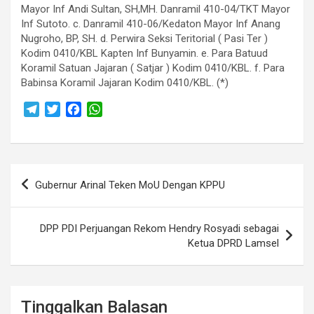
Mayor Inf Andi Sultan, SH,MH. Danramil 410-04/TKT Mayor
Inf Sutoto. c. Danramil 410-06/Kedaton Mayor Inf Anang
Nugroho, BP, SH. d. Perwira Seksi Teritorial ( Pasi Ter )
Kodim 0410/KBL Kapten Inf Bunyamin. e. Para Batuud
Koramil Satuan Jajaran ( Satjar ) Kodim 0410/KBL. f. Para
Babinsa Koramil Jajaran Kodim 0410/KBL. (*)
T
T
F
W
e
w
a
h
l
i
c
a
e
t
e
t
Navigasi
g
t
b
s
Gubernur Arinal Teken MoU Dengan KPPU
r
e
o
A
pos
a
r
o
p
m
k
p
DPP PDI Perjuangan Rekom Hendry Rosyadi sebagai
Ketua DPRD Lamsel
Tinggalkan Balasan